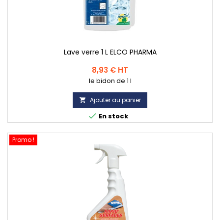
Lave verre 1 L ELCO PHARMA
Prix
8,93 € HT
le bidon de 1 l
Ajouter au panier


En stock
Promo !