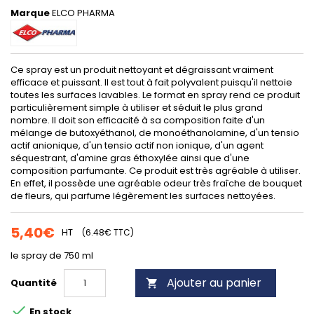
Marque
ELCO PHARMA
Ce spray est un produit nettoyant et dégraissant vraiment
efficace et puissant. Il est tout à fait polyvalent puisqu'il nettoie
toutes les surfaces lavables. Le format en spray rend ce produit
particulièrement simple à utiliser et séduit le plus grand
nombre. Il doit son efficacité à sa composition faite d'un
mélange de butoxyéthanol, de monoéthanolamine, d'un tensio
actif anionique, d'un tensio actif non ionique, d'un agent
séquestrant, d'amine gras éthoxylée ainsi que d'une
composition parfumante. Ce produit est très agréable à utiliser.
En effet, il possède une agréable odeur très fraîche de bouquet
de fleurs, qui parfume légèrement les surfaces nettoyées.
5,40€
HT
(6.48€ TTC)
le spray de 750 ml
Ajouter au panier
Quantité


En stock