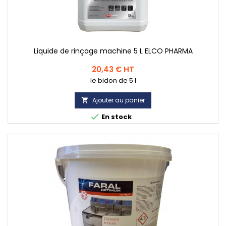
Liquide de rinçage machine 5 L ELCO PHARMA
Prix
20,43 € HT
le bidon de 5 l
Ajouter au panier


En stock