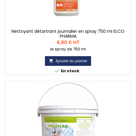
Nettoyant détartrant journalier en spray 750 ml ELCO
PHARMA
Prix
4,90 € HT
le spray de 750 ml
Ajouter au panier


En stock