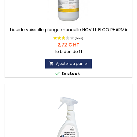
Liquide vaisselle plonge manuelle NOV 1 L ELCO PHARMA
Prix
2,72 € HT
le bidon de 1 l
Ajouter au panier


En stock