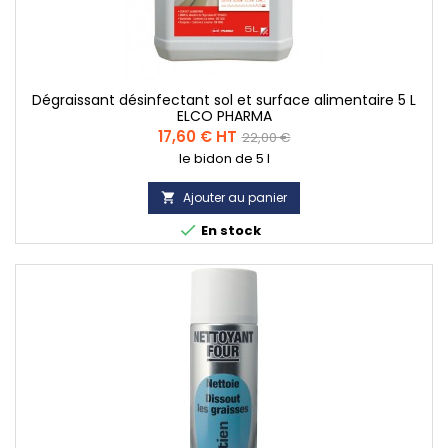
Dégraissant désinfectant sol et surface alimentaire 5 L
ELCO PHARMA
Prix
Prix
17,60 € HT
22,00 €
le bidon de 5 l
de
base
Ajouter au panier


En stock