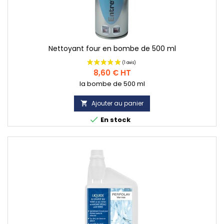
Nettoyant four en bombe de 500 ml
Prix
8,60 € HT
la bombe de 500 ml
Ajouter au panier


En stock