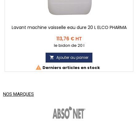
Lavant machine vaisselle eau dure 20 L ELCO PHARMA
Prix
113,76 € HT
le bidon de 20 l
Ajouter au panier


Derniers articles en stock
NOS MARQUES