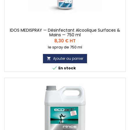
(1 avis)
IDOS MEDISPRAY — Désinfectant Alcoolique Surfaces &
Mains — 750 ml
Prix
8,30 € HT
le spray de 750 ml
Ajouter au panier


En stock