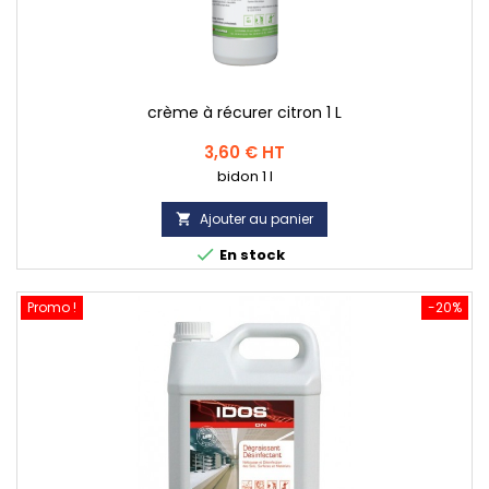
crème à récurer citron 1 L
Prix
3,60 € HT
bidon 1 l
Ajouter au panier


En stock
Promo !
-20%