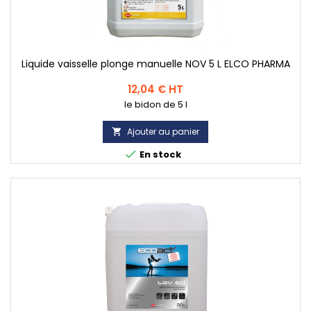
Liquide vaisselle plonge manuelle NOV 5 L ELCO PHARMA
Prix
12,04 € HT
le bidon de 5 l
Ajouter au panier


En stock