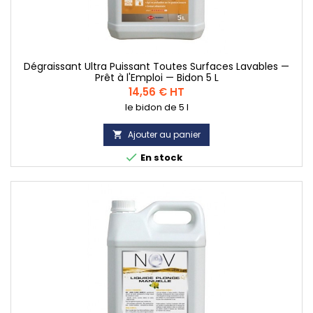
Dégraissant Ultra Puissant Toutes Surfaces Lavables —
Prêt à l'Emploi — Bidon 5 L
Prix
14,56 € HT
le bidon de 5 l
Ajouter au panier


En stock