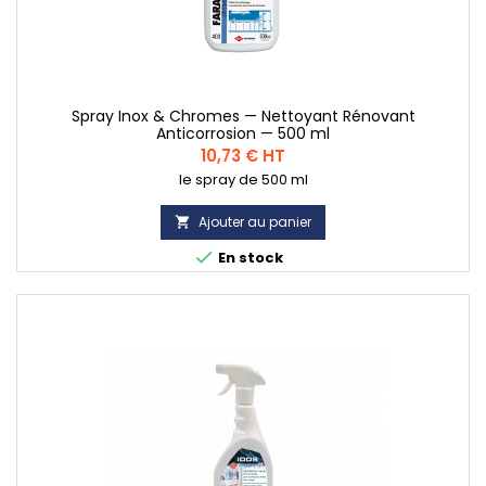
Spray Inox & Chromes — Nettoyant Rénovant
Anticorrosion — 500 ml
Prix
10,73 € HT
le spray de 500 ml
Ajouter au panier


En stock