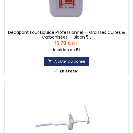
Décapant Four Liquide Professionnel — Graisses Cuites &
Carbonisées — Bidon 5 L
Prix
16,78 € HT
le bidon de 5 l
Ajouter au panier


En stock