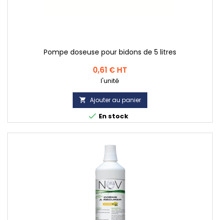
Pompe doseuse pour bidons de 5 litres
Prix
0,61 € HT
l'unité
Ajouter au panier


En stock