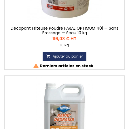
Décapant Friteuse Poudre FARAL OPTIMUM 401 — Sans
Brossage — Seau 10 kg
Prix
116,03 € HT
10 kg
Ajouter au panier


Derniers articles en stock