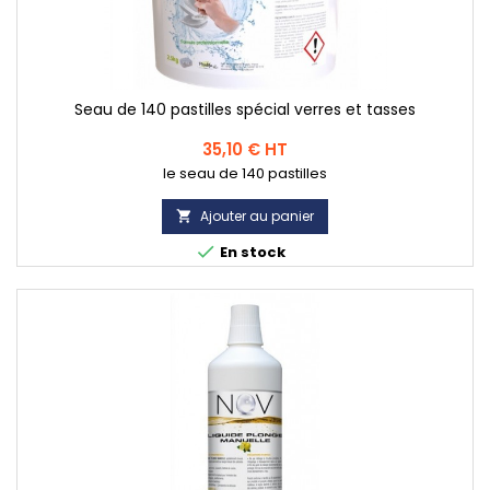
Seau de 140 pastilles spécial verres et tasses
Prix
35,10 € HT
le seau de 140 pastilles
Ajouter au panier


En stock